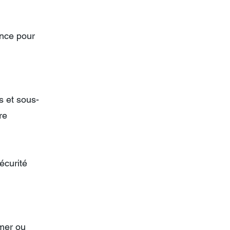
nce pour
s et sous-
re
écurité
emer ou