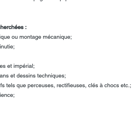
herchées :
ique ou montage mécanique;
nutie;
es et impérial;
plans et dessins techniques;
tifs tels que perceuses, rectifieuses, clés à chocs etc.;
rience;